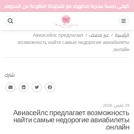
لمسة سحرية لمظهرك مع تشكيلاتنا المتنوعة من المجوهرات
القائمة
الرئيسية
/
غير مصنف
/
Авиасейлс предлагает
возможность найти самые недорогие авиабилеты
онлайн.
شارك
فايس بوك
تويتر
لينكـد ان
البريد 
29 مارس، 2026
Авиасейлс предлагает возможность
найти самые недорогие авиабилеты
онлайн.