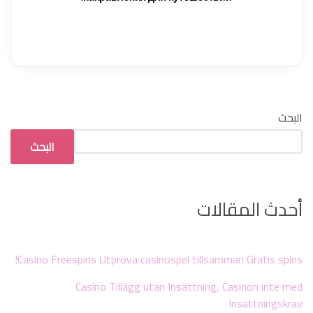
البحث
البحث
أحدث المقالات
Casino Freespins Utpröva casinospel tillsamman Gratis spins!
Casino Tillägg utan Insättning, Casinon inte med
Insättningskrav