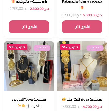
Pak grazila 4pies + cadeaux
بارير سبيكة + خاتم كادو
د.ج
4.700,00
د.ج
2.300,00
د.ج
8.900,00
د.ج
5.900,00
اشتري الآن
اشتري الآن
تخفيض -47%
تخفيض -35%
تخفيض!
تخفيض!
مجموعة Youya الأكثر طلبا
مجموعة Youya للعروس
بالكريستال
د.ج
8.900,00
د.ج
4.700,00