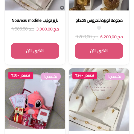
مجوعة لويزة للعروس 5قطع
بارير توليب Nouveau modèle
د.ج
4.900,00
د.ج
3.900,00
د.ج
9.200,00
د.ج
6.200,00
اشتري الآن
اشتري الآن
تخفيض -24%
تخفيض -38%
تخفيض!
تخفيض!