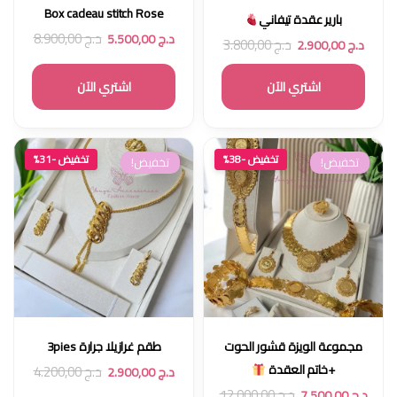
Box cadeau stitch Rose
بارير عقدة تيفاني
د.ج
8.900,00
د.ج
5.500,00
د.ج
3.800,00
د.ج
2.900,00
اشتري الآن
اشتري الآن
تخفيض -38%
تخفيض -31%
تخفيض!
تخفيض!
مجموعة الويزة قشور الحوت
طقم غرازيلا جرارة 3pies
+خاتم العقدة
د.ج
4.200,00
د.ج
2.900,00
د.ج
12.000,00
د.ج
7.500,00