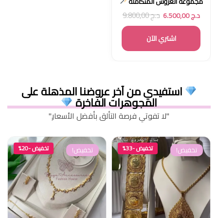
مجموعة العروس المتكاملة
د.ج
9.800,00
د.ج
6.500,00
اشتري الآن
استفيدي من آخر عروضنا المذهلة على
المجوهرات الفاخرة
"لا تفوتي فرصة التألق بأفضل الأسعار."
تخفيض -33%
تخفيض -20%
تخفيض!
تخفيض!