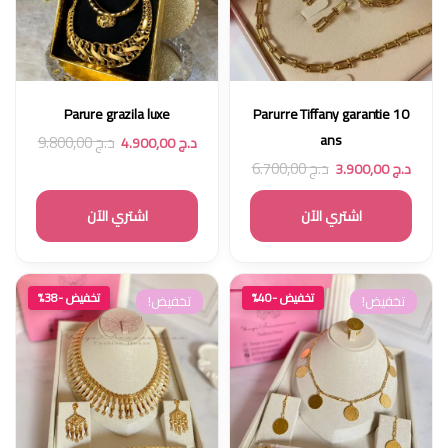
Parure grazila luxe
Parurre Tiffany garantie 10
ans
د.ج
9.800,00
د.ج
4.900,00
د.ج
6.700,00
د.ج
3.900,00
اشتري الآن
اشتري الآن
تخفيض -40%
تخفيض -38%
تخفيض!
تخفيض!