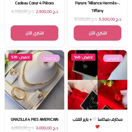
Cadeau Cœur 4 Pièces
. Parure “Alliance Hermès-
Tiffany
د.ج
4.700,00
د.ج
2.900,00
د.ج
9.500,00
د.ج
5.500,00
اشتري الآن
اشتري الآن
تخفيض -48%
تخفيض -38%
تخفيض!
تخفيض!
سكارف ميكاسا
+ بارير القلب
GRAZILLA 4 PIES AMERICAIN
د.ج
4.800,00
د.ج
3.000,00