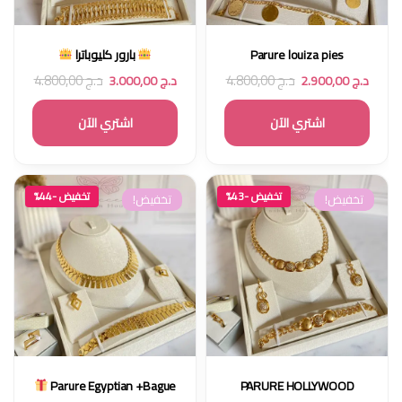
Parure louiza pies
بارور كليوباترا
د.ج
4.800,00
د.ج
4.800,00
د.ج
2.900,00
د.ج
3.000,00
اشتري الآن
اشتري الآن
تخفيض -43%
تخفيض -44%
تخفيض!
تخفيض!
Parure Egyptian +Bague
PARURE HOLLYWOOD