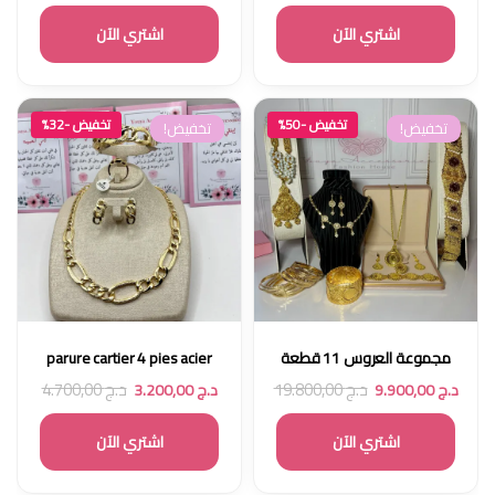
اشتري الآن
اشتري الآن
تخفيض -50%
تخفيض -32%
تخفيض!
تخفيض!
مجموعة العروس 11 قطعة
parure cartier 4 pies acier
د.ج
19.800,00
د.ج
4.700,00
د.ج
9.900,00
د.ج
3.200,00
اشتري الآن
اشتري الآن