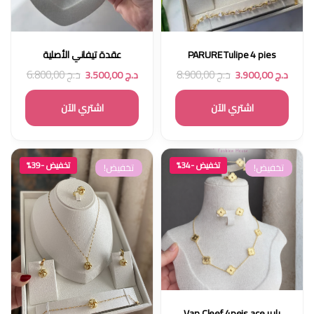
PARURE Tulipe 4 pies
عقدة تيفاني الأصلية
د.ج
8.900,00
د.ج
6.800,00
د.ج
3.900,00
د.ج
3.500,00
اشتري الآن
اشتري الآن
تخفيض -34%
تخفيض -39%
تخفيض!
تخفيض!
بارير Van Cleef 4peis ace