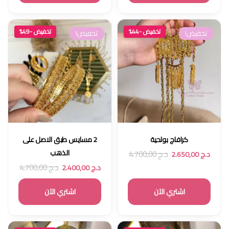
تخفيض -44%
تخفيض -49%
تخفيض!
تخفيض!
كرافاج بولحية
2 مسايس طبق الاصل على
الذهب
د.ج
4.700,00
د.ج
2.650,00
د.ج
4.700,00
د.ج
2.400,00
اشتري الآن
اشتري الآن