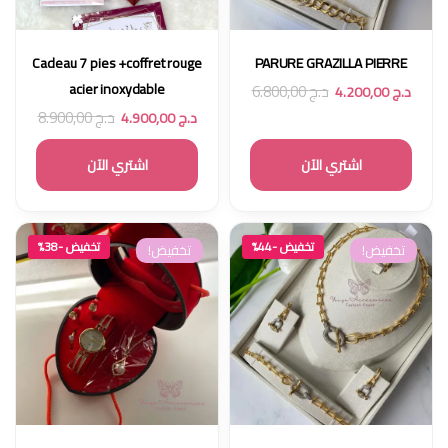
Cadeau 7 pies +coffret rouge
PARURE GRAZILLA PIERRE
acier inoxydable
د.ج
6.800,00
د.ج
4.200,00
د.ج
8.900,00
د.ج
4.900,00
اشتري الآن
اشتري الآن
تخفيض -44%
تخفيض -38%
تخفيض!
تخفيض!