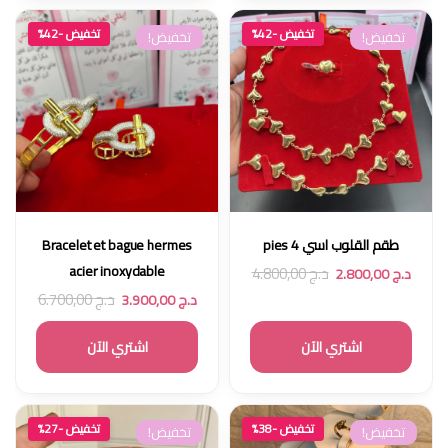
تخفيض -42%
تخفيض -42%
تخفيض!
تخفيض!
طقم القلوب اسي 4 pies
Bracelet et bague hermes
acier inoxydable
د.ج
4.800,00
د.ج
2.800,00
د.ج
6.700,00
د.ج
3.900,00
اشتري الآن
اشتري الآن
تخفيض -38%
تخفيض -27%
تخفيض!
تخفيض!