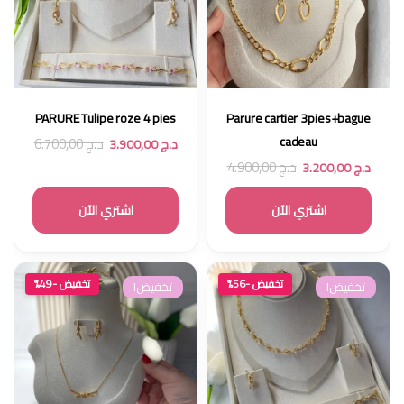
PARURE Tulipe roze 4 pies
Parure cartier 3pies+bague
cadeau
د.ج
6.700,00
د.ج
3.900,00
د.ج
4.900,00
د.ج
3.200,00
اشتري الآن
اشتري الآن
تخفيض -56%
تخفيض -49%
تخفيض!
تخفيض!