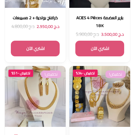
بارير العضمة ACIES 4 Pièces
كرافاج بولحية + 2 مسيبعات
18 K
د.ج
4.800,00
د.ج
2.950,00
د.ج
5.900,00
د.ج
3.500,00
اشتري الآن
اشتري الآن
تخفيض -34%
تخفيض -51%
تخفيض!
تخفيض!