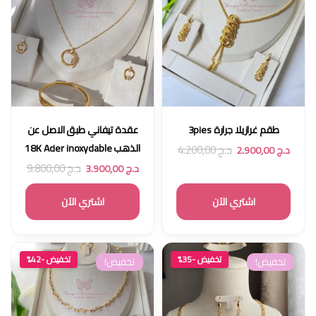
طقم غرازيلا جرارة 3pies
عقدة تيفاني طبق الاصل عن
الذهب 18K Acier inoxydable
د.ج
4.200,00
د.ج
2.900,00
د.ج
9.800,00
د.ج
3.900,00
اشتري الآن
اشتري الآن
تخفيض -35%
تخفيض -42%
تخفيض!
تخفيض!