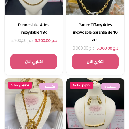
Parure sbika Acies
Parure Tiffany Acies
inoxydable 18k
inoxydable Garantie de 10
ans
د.ج
4.700,00
د.ج
3.200,00
د.ج
8.900,00
د.ج
5.900,00
اشتري الآن
اشتري الآن
تخفيض -41%
تخفيض -39%
تخفيض!
تخفيض!