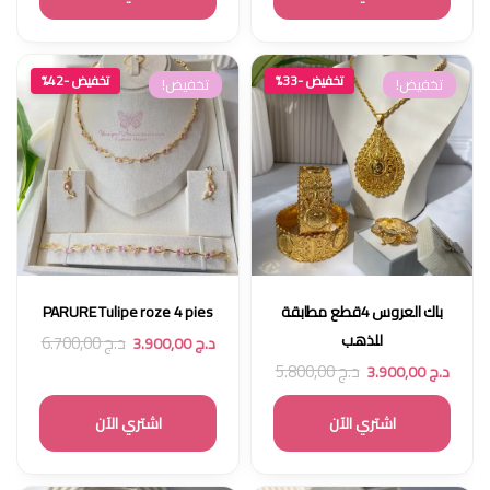
تخفيض -33%
تخفيض -42%
تخفيض!
تخفيض!
باك العروس 4قطع مطابقة
PARURE Tulipe roze 4 pies
للذهب
د.ج
6.700,00
د.ج
3.900,00
د.ج
5.800,00
د.ج
3.900,00
اشتري الآن
اشتري الآن