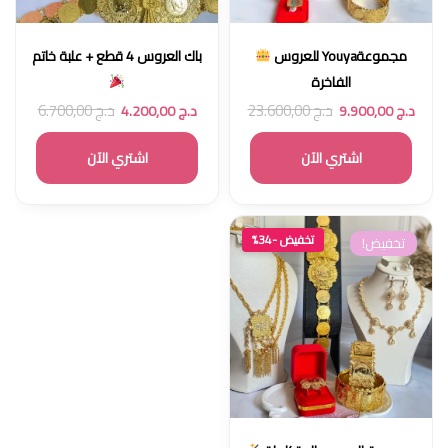
مجموعةYouya للعروس
باك العروس 4 قطع + علبة خاتم
الفاخرة
د.ج
23.600,00
د.ج
6.700,00
د.ج
9.900,00
د.ج
4.200,00
اشتري الآن
اشتري الآن
تخفيض -34%
تخفيض!