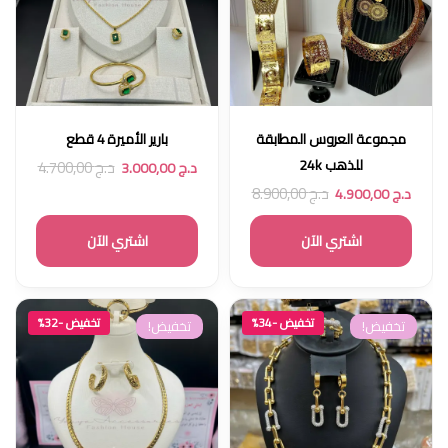
مجموعة العروس المطابقة
بارير الأميرة 4 قطع
للذهب 24k
د.ج
4.700,00
د.ج
3.000,00
د.ج
8.900,00
د.ج
4.900,00
اشتري الآن
اشتري الآن
تخفيض -34%
تخفيض -32%
تخفيض!
تخفيض!