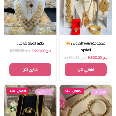
مجموعةYouya للعروس
طقم الويزة شارجي
الفاخرة
د.ج
6.700,00
د.ج
3.900,00
د.ج
23.600,00
د.ج
9.900,00
اشتري الآن
اشتري الآن
تخفيض -42%
تخفيض -50%
تخفيض!
تخفيض!