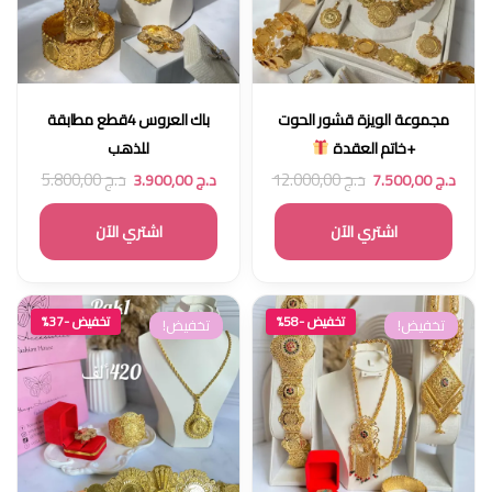
مجموعة الويزة قشور الحوت
باك العروس 4قطع مطابقة
+خاتم العقدة
للذهب
د.ج
12.000,00
د.ج
5.800,00
د.ج
7.500,00
د.ج
3.900,00
اشتري الآن
اشتري الآن
تخفيض -58%
تخفيض -37%
تخفيض!
تخفيض!