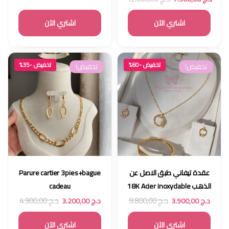
اشتري الآن
اشتري الآن
تخفيض -60%
تخفيض -35%
تخفيض!
تخفيض!
عقدة تيفاني طبق الاصل عن
Parure cartier 3pies+bague
الذهب 18K Acier inoxydable
cadeau
د.ج
9.800,00
د.ج
4.900,00
د.ج
3.900,00
د.ج
3.200,00
اشتري الآن
اشتري الآن