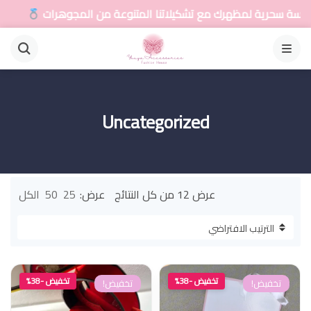
ة لمظهرك مع تشكيلاتنا المتنوعة من المجوهرات
أضيف
القائمة
Uncategorized
عرض ⁦12⁩ من كل النتائج
عرض:
25
50
الكل
تخفيض -38%
تخفيض -38%
تخفيض!
تخفيض!