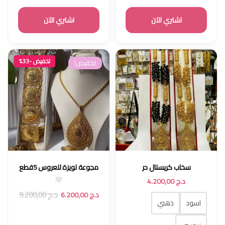
اشتري الآن
اشتري الآن
تخفيض -33%
تخفيض!
سخاب كريستال حر
مجوعة لويزة للعروس 5قطع
د.ج
4.200,00
د.ج
9.200,00
د.ج
6.200,00
اسود
ذهبي