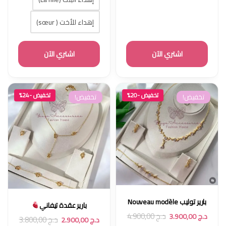
إهداء للأخت ( sœur)
اشتري الآن
اشتري الآن
تخفيض -20%
تخفيض -24%
تخفيض!
تخفيض!
بارير توليب Nouveau modèle
بارير عقدة تيفاني
د.ج
4.900,00
د.ج
3.900,00
د.ج
3.800,00
د.ج
2.900,00