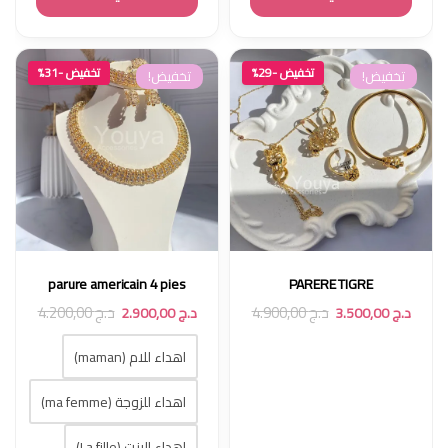
تخفيض -29%
تخفيض -31%
تخفيض!
تخفيض!
parure americain 4 pies
PARERE TIGRE
د.ج
4.900,00
د.ج
4.200,00
د.ج
3.500,00
د.ج
2.900,00
اهداء للام (maman)
اهداء للزوجة (ma femme)
إهداء البنت (La fille)