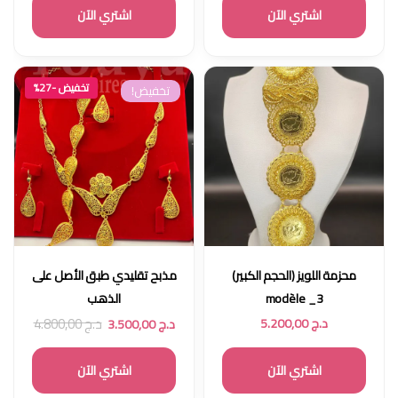
اشتري الآن
اشتري الآن
تخفيض -27%
تخفيض!
محزمة اللويز (الحجم الكبير)
مذبح تقليدي طبق الأصل على
modèle _3
الذهب
د.ج
4.800,00
د.ج
5.200,00
د.ج
3.500,00
اشتري الآن
اشتري الآن