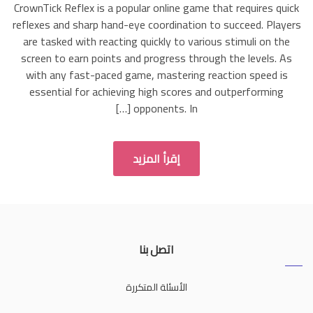
CrownTick Reflex is a popular online game that requires quick
for
reflexes and sharp hand-eye coordination to succeed. Players
Improving
Reaction
are tasked with reacting quickly to various stimuli on the
Speed
screen to earn points and progress through the levels. As
in
with any fast-paced game, mastering reaction speed is
CrownTick
essential for achieving high scores and outperforming
Reflex
opponents. In […]
إقرأ المزيد
اتصل بنا
الأسئلة المتكررة