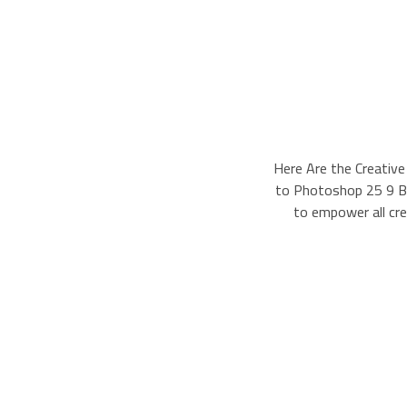
g
Here Are the Creative
to Photoshop 25 9 Be
to empower all cre
p