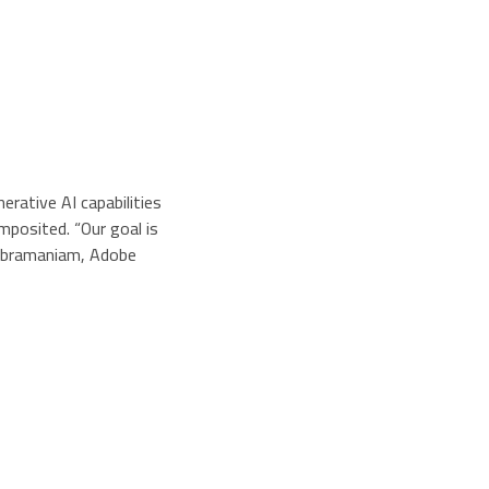
rative AI capabilities
posited. “Our goal is
 Subramaniam, Adobe