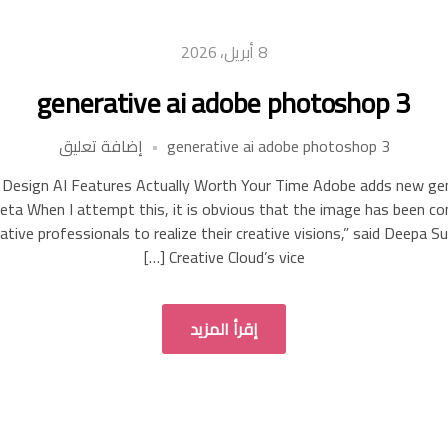
8 أبريل، 2026
generative ai adobe photoshop 3
على
generative ai adobe photoshop 3
إضافة تعليق
enerative
 Design AI Features Actually Worth Your Time Adobe adds new gene
ai
ta When I attempt this, it is obvious that the image has been com
adobe
ative professionals to realize their creative visions,” said Deepa
hotoshop
Creative Cloud’s vice […]
3
إقرأ المزيد