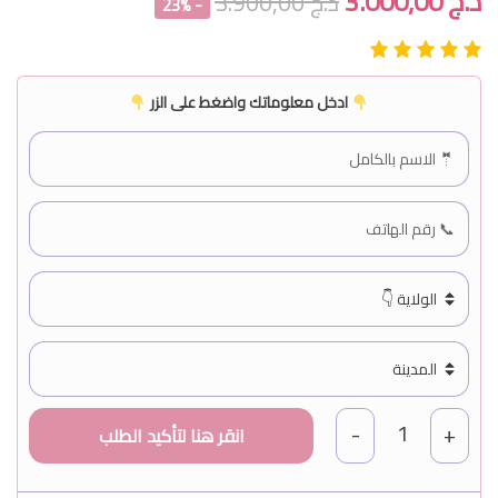
د.ج
3.000,00
د.ج
3.900,00
- 23%
ادخل معلوماتك واضغط على الزر
1
-
+