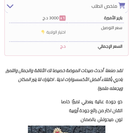
ملخص الطلب
بارير الأميرة
3000
د.ج
1
سعر التوصيل
اختيار الولاية
السعر الإجمالي
د.ج
لقد صنعنا أحدث صيحات الموضة خصيصا لك الأناقة والجمال والتميز.
بادري بأقتناء أفضل الأكسسوارات لدينا . اختيارك لنا ينير المكان
ويجعله متميزا
ذو جودة عالية يعطي تميزًا خاصا
اتقان اكثر من رائع جودة أروبية
لون ميحولش بالضمان