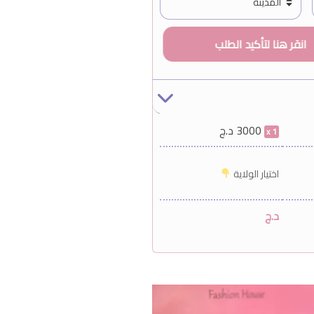
3000
د.ج
1
اختيار الولاية
د.ج