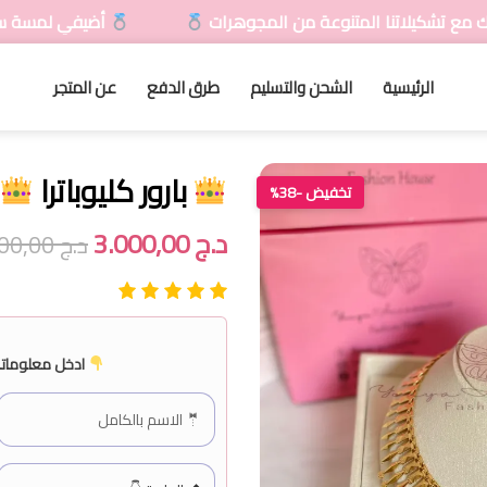
عة من المجوهرات
أضيفي لمسة سحرية لمظهرك مع تشكيل
الرئيسية
الشحن والتسليم
طرق الدفع
عن المتجر
بارور كليوباترا
تخفيض -38%
د.ج
3.000,00
د.ج
4.800,00
ادخل معلوماتك