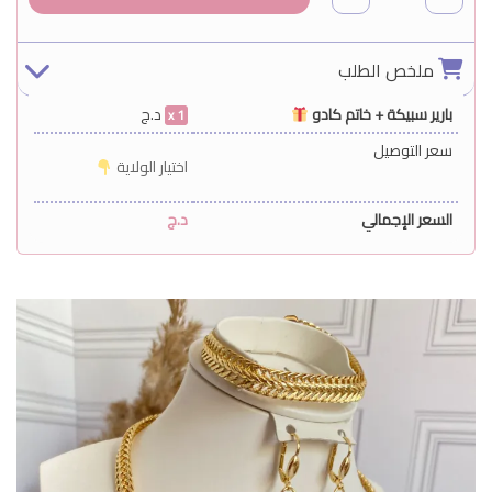
ملخص الطلب
بارير سبيكة + خاتم كادو
د.ج
1
سعر التوصيل
اختيار الولاية
السعر الإجمالي
د.ج