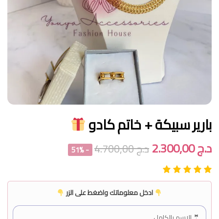
بارير سبيكة + خاتم كادو
د.ج
2.300,00
د.ج
4.700,00
- 51%
ادخل معلوماتك واضغط على الزر