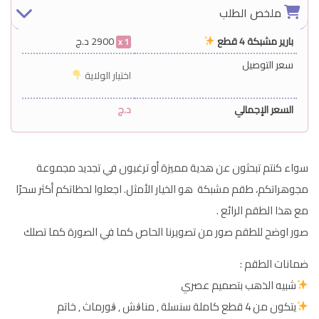
ملخص الطلب
بارير مشبكة 4 قطع
2900
د.ج
1
سعر التوصيل
اختيار الولاية
السعر الإجمالي
د.ج
سواء كنتم تبحثون عن هدية مميزة أو ترغبون في تجديد مجموعة
مجوهراتكم، طقم مشبكة هو الخيار الأمثل. اجعلوا لحظاتكم أكثر سحرًا
مع هذا الطقم الرائع .
صور اوضح للطقم صور من تصويرنا الحاص كما في الصورة كما تصلك
ضمانات الطقم :
شبيه الذهب بتصميم عصري
يتكون من 4 قطع كاملة سنسلة ٫ مناڨش ٫ ڨورماث ٫ خاتم