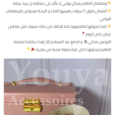
إستعمال الطقم بشكل يومي لا يتأثر على جماليته بل يزيد بريقه
الضمان فوق 5 سنوات يقيسها الماء و الريحة ميحولش للإستعمال
اليومي
كما تشوفها فالتصويرة كما تلحقك من حقك تشوف قبل متخلص
عرض خاص اليوم
التوصيل مجاني
و الدفع عند الاستلام زائد إهداء إكراما لصاحبة
الطقم تجيدونها داخل علبة جميلة هذية من متجرنا