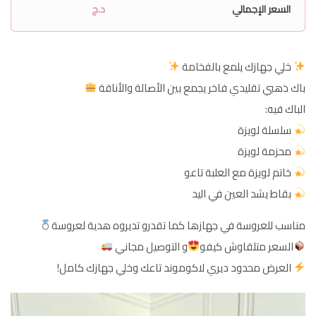
السعر الإجمالي
د.ج
خلي جهازك يلمع بالفخامة
باك ذهبي تقليدي فاخر يجمع بين الأصالة والأناقة
الباك فيه:
سلسلة لويزة
محزمة لويزة
خاتم لويزة مع العلبة تاعو
بقاط يشد العين في اليد
مناسب للعروسة في جهازها كما تقدرو تديروه هدية لعروسة
السعر متلقاوش كيفو
و التوصيل مجاني
العرض محدود ديري لاكوموند تاعك وخلي جهازك كامل!