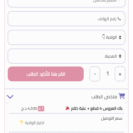
1
-
+
ملخص الطلب
باك العروس 4 قطع + علبة خاتم
4200
د.ج
1
سعر التوصيل
اختيار الولاية