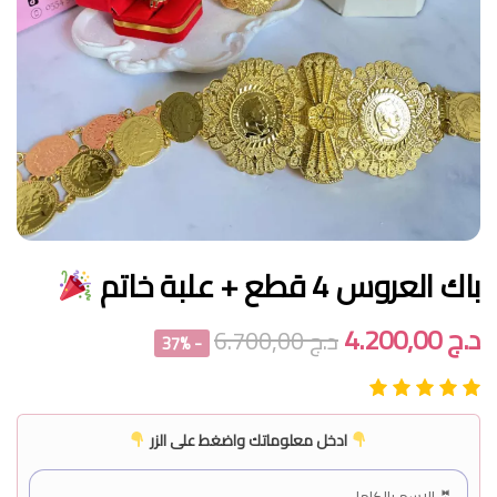
باك العروس 4 قطع + علبة خاتم
د.ج
4.200,00
د.ج
6.700,00
- 37%
ادخل معلوماتك واضغط على الزر