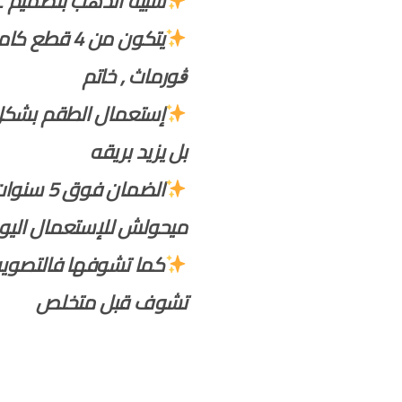
شبيه الذهب بتصميم 
ڨورماث ٫ خاتم
إستعمال الطقم بشكل ي
بل يزيد بريقه
الضمان فو
ميحولش للإستعمال الي
كما تشوفها فالتصوي
تشوف قبل متخلص