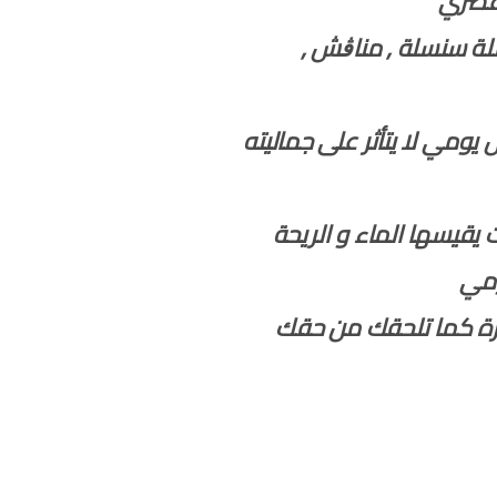
عصري
يتكون من 4 قطع كاملة سنسلة ٫ مناڨش ٫
ومي لا يتأثر على جماليته
ق 5 سنوات يقيسها الماء و الريحة
ومي
رة كما تلحقك من حقك