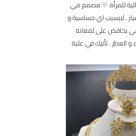
ية للمرأة
مصمم مي
كيور شبيه الذهب 18 عيار . لايسبب اي حساسية و
مي يحافض على لمعانه
و العطر . تأتيك في علبة