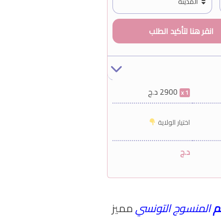
2900
د.ج
1
اختيار الولاية
د.ج
م
المنسوج التونسي
مميز