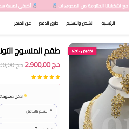
لمتنوعة من المجوهرات
أضيفي لمسة سحرية لمظهرك مع 
الرئيسية
الشحن والتسليم
طرق الدفع
عن المتجر
طقم المنسوج التو
تخفيض -26%
د.ج
2.900,00
د.ج
3.900,00
ادخل معلوماتك