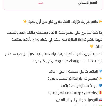
السعر الإجمالي
د.ج
طقم غرازيلا جرّارة… الفخامة لي تبان من أول نظرة!
إذا كنتِ تحوسي على طقم يلفت الانتباه ويعطيك إطلالة راقية وفخمة،
فهذا
طقم غرازيلا الجرّارة
هو الاختيار لي يخليك تبرزي بأناقة مختلفة
تمامًا
تصميم أنثوي فاخر، تفاصيله راقية ولمعته تجذب العين من بعيد… طقم
يليق بالمناسبات، ويزيدك هيبة وجمال في كل خرجة.
الطقم كامل
: سلسلة + حلق + خاتم
تصميم غرازيلا الجرّارة المطلوب بقوة
جودة ممتازة ولمعة راقية
يصلح حتى كهدية فخمة لامرأة غالية
التوصيل مجاني إلى باب المنزل