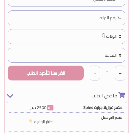
1
-
+
ملخص الطلب
طقم غرازيلا جرارة 3pies
2900
د.ج
1
سعر التوصيل
اختيار الولاية