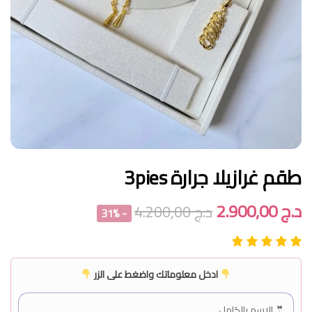
طقم غرازيلا جرارة 3pies
د.ج
2.900,00
د.ج
4.200,00
- 31%
ادخل معلوماتك واضغط على الزر