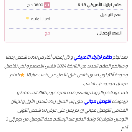
طقم ڨرازيلا الأمريكي 18 K
3600
د.ج
1
سعر التوصيل
اختيار الولاية
السعر الإجمالي
د.ج
بعد نجاح
طقم ڨرازيلا الأمريكي
و نال إعجاب أكثر من 5000 شخص رجعنا
و جبنالكم الطقم الجديد من الشركة 2024 بنفس التصميم و لكن تفاصيل
و جودة أكثر لون ذهبي خالص طبق الأصل على ذهب عيار 18
للعلم
مودال موجود في الذهب
كما عودناكم بالجودة والسعر هذه المرة غير ب 360 الف فقط و
نزيدولكم
التوصيل مجاني
حتى باب المنزل ل50 شخص الأول و للزبائن
القدامى التوصيل مجاني إن لم يصل على عرض 50 شخص الأولى
التوصيل متوفر 58 ولاية الدفع عند الإستلام مدة التوصيل من يوم إلى 3
أيام