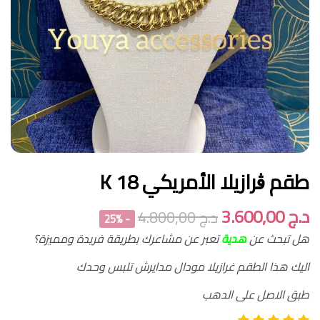
طقم ڨرازيلا الأمريكي 18 K
د.ج
3.600,00
د.ج
4.800,00
- 25%
هل تبحث عن
هدية
تعبر عن مشاعرك بطريقة فريدة ومميزة؟
اليك هذا الطقم غرازيلا مودال مدايرش تلبس وحدك
طبق الاصل على الدهب