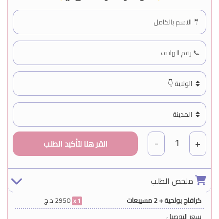
1
-
+
ملخص الطلب
كرافاج بولحية + 2 مسيبعات
2950
د.ج
1
سعر التوصيل