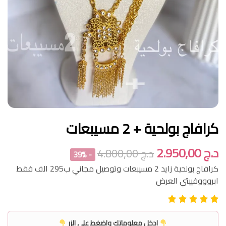
كرافاج بولحية + 2 مسيبعات
د.ج
2.950,00
د.ج
4.800,00
- 39%
كرافاج بولحية زايد 2 مسيبعات وتوصيل مجاني ب295 الف فقط
ابروووفييتي العرض
ادخل معلوماتك واضغط على الزر