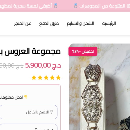
لمجوهرات
أضيفي لمسة سحرية لمظهرك مع تشكيلاتنا ال
الرئيسية
الشحن والتسليم
طرق الدفع
عن المتجر
مجموعة العروس برو
تخفيض -34%
د.ج
5.900,00
د.ج
8.900,00
ادخل معلوماتك