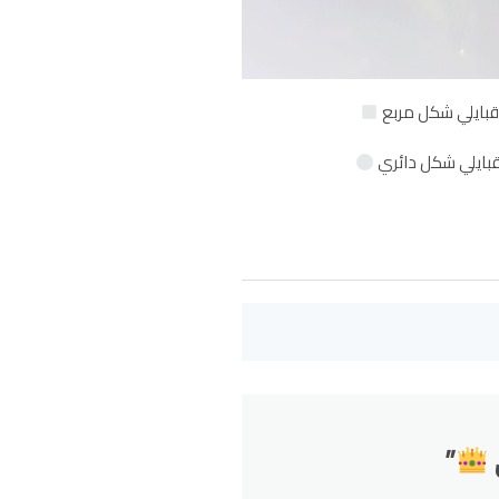
ر قبايلي شكل مربع
ر قبايلي شكل دائري
”