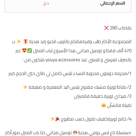
السعر الإجمالي
د.ج
بقاط ب 280
المجموعة الأكثر طلب وفرناهالكم بالترتيب لتحبو زايد هدية
ب
470 ألف فقط و توصيل مجاني هذا الأسبوع لباب المنزل
غير
بالصرف تعرسي و تلبسي عند youya accessoires متكون من :
1/محزمة دوبلون محبوبة النساء تلبس كامل لي طاي حتى الحجم كبير
2/ بقاط لويزة مشبك مفتوح يلبس اليد المعمرة و ضعيفة
3/ ميداي لويزة خفيفة فالميزان
تقيلة فالشأن
4/ خاتم لويزةخفيف تقول ذهب مطبوع
+سنسلة تاع لبس يومي هذية
توصيل مجاني حتا باب المنزل صور أكثر