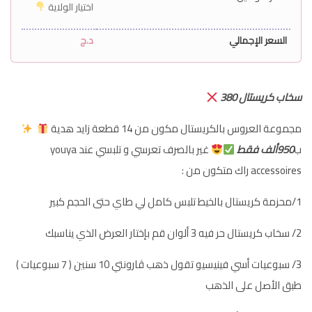
اختيار الولاية
السعر الإجمالي
د.ج
سخاب كريستال 380
مجموعة العروس بالكريستال مكون من 14 قطعة زايد هدية
ب
950ألف فقط
غير بالصرف تعرسي و تلبسي عند youya
accessoires راك متكون من :
1/محزمة كريستال بالخيط تلبس كامل لي طاي حتى الحجم كبير
2/ سخاب كريستال حر فيه 3 ألوان قم بإختار العرض الذي يناسبك
3/ سبوعيات أسي فينيسيو تقول ذهب ڤارونتي 10 سنين ( 7 سبوعيات )
طبق الأصل على الذهب