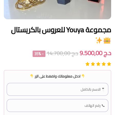
مجموعة Youya للعروس بالكريستال
د.ج
9.500,00
د.ج
14.700,00
- 35%
ادخل معلوماتك واضغط على الزر