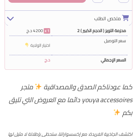
ملخص الطلب
محزمة اللويز ( الحجم الكبير ) 2
4200
د.ج
1
سعر التوصيل
اختيار الولاية
السعر الإجمالي
د.ج
كما عودناكم الصدق والمصداقية
متجر
youya accessoires دائما مع العروض التي تليق
بكم
اكتشف الجاذبية الفريدة: مع إكسسواراتنا، ستحظى بإطلالة لا مثيل لها