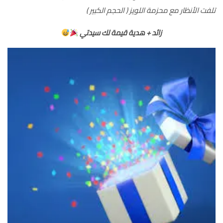
تلفت الأنظار مع محزمة اللويز ( الحجم الكبير )
زائد + هدية قيمة لك سيدتي