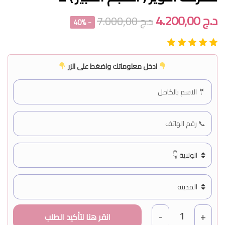
د.ج
4.200,00
د.ج
7.000,00
- 40%
ادخل معلوماتك واضغط على الزر
1
-
+