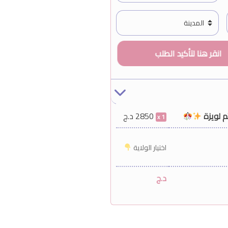
م لويزة
2850
د.ج
1
اختيار الولاية
د.ج