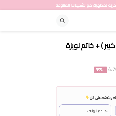
ا المتنوعة من المجوهرات
ير ) + خاتم لويزة
- 39%
 واضغط على الزر