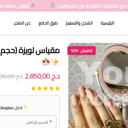
من المجوهرات
أضيفي لمسة سحرية لمظهرك مع تشكيلاتن
الرئيسية
الشحن والتسليم
طرق الدفع
عن المتجر
مقياس لويزة (حجم كب
تخفيض -39%
د.ج
2.850,00
د.ج
4.700,00
ادخل معلوماتك