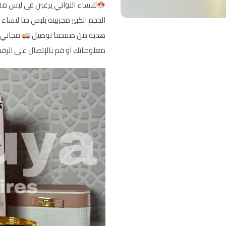
للنساء اللواتي يرغبن فى لبس 
الحجم الكبير مجربينه يلبس حتا لنساء
هذية من صفحتنا توصيل
معلوماتك او قم بالإتصال على الرقم : 4990148