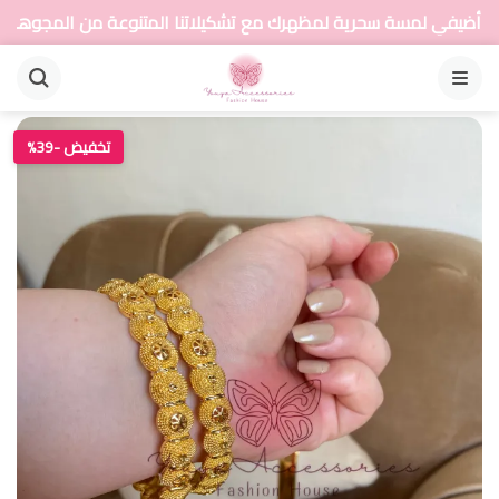
رية لمظهرك مع تشكيلاتنا المتنوعة من المجوهرات
أض
القائمة
تخفيض -39%