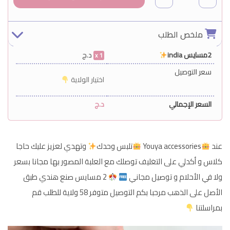
ملخص الطلب
2مسايس india
د.ج
1
سعر التوصيل
اختيار الولاية
السعر الإجمالي
د.ج
عند
Youya accessories
تلبس وحدك
وتهدي لعزيز عليك حاجا
كلاس و أكدلي على التغليف توصلك مع العلبة المصور بها مجانا بسعر
ولا في الأحلام و توصيل مجاني
2 مسايس صنع هندي طبق
الأصل على الذهب مرحبا بكم التوصيل متوفر 58 ولاية للطلب قم
بمراسلتنا