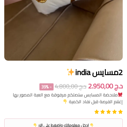
2مسايس india
د.ج
2.950,00
د.ج
4.800,00
- 39%
ملاحضة المسايس ستصلكم مرفوقة مع العبة المصور بها
إغتنم الفرصة قبل نفاد الكمية
ادخل معلوماتك واضغط على الزر