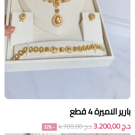
بارير الاميرة 4 قطع
د.ج
3.200,00
د.ج
4.700,00
- 32%