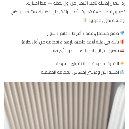
إذا تبغين إطلالة تُلفت الأنظار من أول لحظة — هذا اختيارك.
تصميم فاخر بلمعة ذهبية وأحجار براقة يخلي حضورك مختلف… واضح…
ومُلفت بدون مجهود
طقم متكامل: عقد + أقراط + خاتم + سوار
يأتيكِ في علبة أنيقة جاهزة للإهداء (فخامة من أول نظرة)
توصيل مجاني لحد بابك — بدون أي تعب
الكمية محدودة — لا تفوتين الفرصة
اطلبيه الآن وعيشي إحساس الفخامة الحقيقية