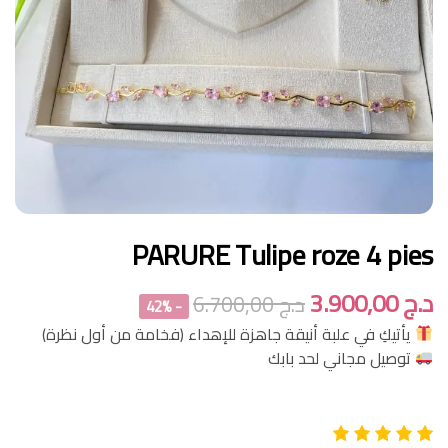
PARURE Tulipe roze 4 pies
د.ج
3.900,00
د.ج
6.700,00
- 42%
يأتيكِ في علبة أنيقة جاهزة للإهداء (فخامة من أول نظرة)
توصيل مجاني لحد بابك