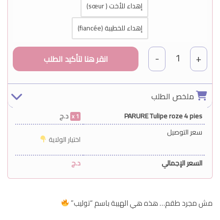
إهداء للأخت ( sœur)
إهداء للخطيبة (fiancée)
1
-
+
ملخص الطلب
PARURE Tulipe roze 4 pies
د.ج
1
سعر التوصيل
اختيار الولاية
السعر الإجمالي
د.ج
مش مجرد طقم… هذه هي الهيبة باسم “توليب”