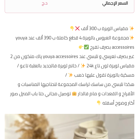
السعر الإجمالي
د.ج
مقياس الويزة ب 300 ألف
مجموعة العروس بالويزة 4 قطع كاملة ب 390 ألف عند youya
accessoires بصرف تفرح
غير بصرف تعرسي و تلبسي عند youya accessoires پاك متكون من 2
مقياس لويزة لون تاع 24k
/ خاتم لويزة فالجديد بالعلبة تاعو /
مسكية بالويزة تقول عليها ذهب
/
هكذا تلبسي من ساسك لراسك المجموعة لتحتاجيها المناسبات و
الأفراح و القعدات و مام فالدار
توصيل مجاني حتا باب المنزل صور
أكثر وضوح أسفله