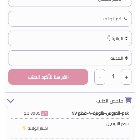
1
-
+
ملخص الطلب
pak-العروس-بالويزة-4-قطع NV
3900
د.ج
1
سعر التوصيل
اختيار الولاية