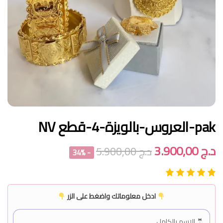
pak-العروس-بالويزة-4-قطع NV
د.ج
3.900,00
د.ج
5.900,00
- 34%
ادخل معلوماتك واضغط على الزر