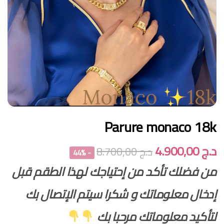
Parure monaco 18k
د.ج
4.900,00
د.ج
8.700,00
- 44%
من فضلك تأكد من إحتياجك لهذا الطقم قبل
إدخال معلوماتك و شكرا سيتم الإتصال بك
لتأكيد معلوماتك مرحبا بك