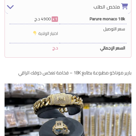
ملخص الطلب
Parure monaco 18k
4900
د.ج
1
سعر التوصيل
اختيار الولاية
السعر الإجمالي
د.ج
بارير موناكو مطبوعة بطابع 18K – فخامة تعكس ذوقك الراقي