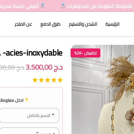
عة من المجوهرات
أضيفي لمسة سحرية لمظهرك مع تشكيل
الرئيسية
الشحن والتسليم
طرق الدفع
عن المتجر
-acies-inoxydable
تخفيض -26%
د.ج
3.500,00
د.ج
4.700,00
ادخل معلوماتك