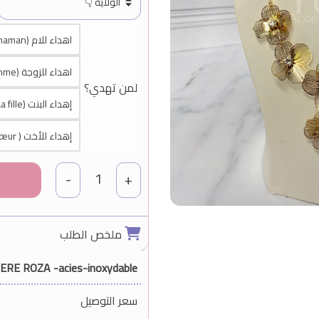
اهداء للام (maman)
اهداء للزوجة (ma femme)
لمن تهدي؟
إهداء البنت (La fille)
إهداء للأخت ( sœur)
1
-
+
ملخص الطلب
ERE ROZA -acies-inoxydable
سعر التوصيل