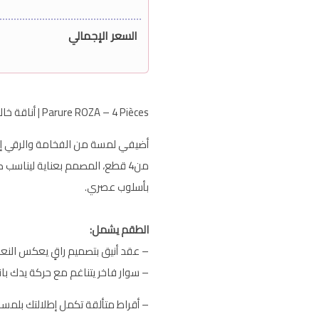
السعر الإجمالي
Parure ROZA – 4 Pièces | أناقة خالدة لكل تفاصيلك
أضيفي لمسة من الفخامة والرقي إ
من4 قطع، المصمم بعناية ليناسب 
بأسلوب عصري.
الطقم يشمل:
– عقد أنيق بتصميم راقٍ يعكس الن
– سوار فاخر يتناغم مع حركة يدك بان
– أقراط متألقة تكمل إطلالتك بلمس