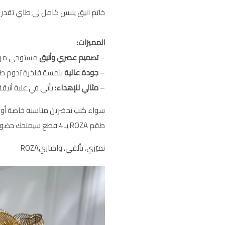
خاتم انيق يلبس كامل لي طاي تقدر 
المميزات:
–
تصميم عصري وأنيق
مستوحى من البس
–
جودة عالية
بلمسة فاخرة تدوم طوي
–
مثالي للإهداء:
يأتي في علبة أنيقة، 
سواء كنتِ تحضرين مناسبة خاصة أو ت
طقم ROZA بـ 4 قطع سيمنحك حضوراً استثنائياً لا يُنسى.
تميّزي، تألقي، واختاريROZA