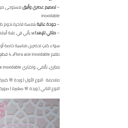
–
تصميم عصري وأنيق
inoxidable
–
جودة عالية
بلمسة فاخرة تدوم طوي
–
مثالي للإهداء:
يأتي في علبة أنيقة، 
سواء كنتِ تحضرين مناسبة خاصة أو ت
طقم Flora acie inoxidableبـ 4 قطع سيمنحك حضوراً استثنائياً لا يُنسى.
تميّزي، تألقي، واختاري Flora acie inoxidable
ملاحضة النوع الأول ( وردة 🌸 كبيرة ) |
النوع التاني ( وردة 🌸 صغيرة ) صورة 2👇