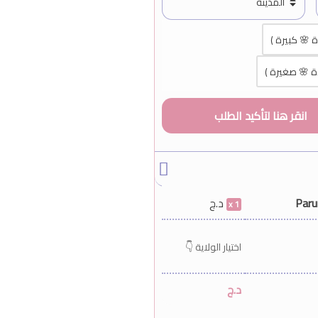
ة 🌸 كبيرة )
ردة 🌸 صغيرة )
Paru
د.ج
1
اختيار الولاية 👇
د.ج