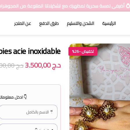
ة لمظهرك مع تشكيلاتنا المتنوعة من المجوهرات 💍
الرئيسية
الشحن والتسليم
طرق الدفع
عن المتجر
pies acie inoxidable
تخفيض -26%
د.ج
3.500,00
د.ج
4.700,00
👇 ادخل معلوماتك