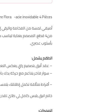
Parure Flora -acie inoxidable 4 Pièces | أناقة خالدة لكل
أضيفي لمسة من الفخامة والرقي إ
من4 قطع، المصمم بعناية ليناسب 
بأسلوب عصري.
الطقم يشمل:
– عقد أنيق بتصميم راقٍ يعكس الن
– سوار فاخر يتناغم مع حركة يدك بان
– أقراط متألقة تكمل إطلالتك بلمس
خاتم انيق يلبس كامل لي طاي تقدر 
المميزات: