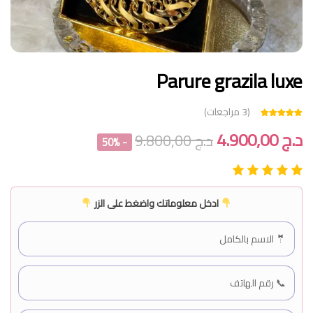
Parure grazila luxe
(
3
مراجعات)
3
تم التقييم بـ
من 5 بناءً
4.67
د.ج
4.900,00
د.ج
9.800,00
على تقييم
- 50%
عملاء
ادخل معلوماتك واضغط على الزر