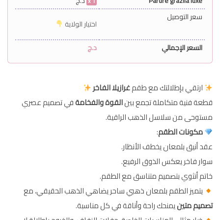
Parure grazila luxe
د.ج
1
سعر التوصيل
اختيار الولاية
السعر الإجمالي
د.ج
ارتقي بإطلالتك مع طقم
غرازيلا الفاخر
قطعة فنية متكاملة تجمع بين
القوة والفخامة
في تصميم عصري
مستوحى من سلاسل الذهب الراقية.
مكونات الطقم
:
عقد أنيق بلمعان يخطف الأنظار.
سوار فاخر يعكس الذوق الرفيع.
خاتم أنثوي بتصميم متناسق مع الطقم.
يتميز الطقم بلمعان ذهبي ساحر يضاهي الذهب الحقيقي، مع
تصميم متين
يمنحك راحة وأناقة في كل مناسبة.