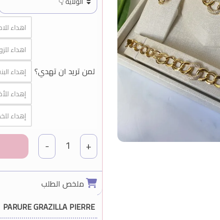
اهداء للام (man
اهداء للزوجة (me
لمن تريد ان تهدي؟
إهداء البنت (ille
إهداء للأخت (
إهداء للخطيبة (
1
-
+
ملخص الطلب
PARURE GRAZILLA PIERRE