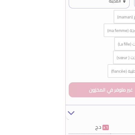
ma)
ma fem)
La f)
 sœur)
fiancée)
د.ج
1