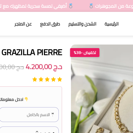
أضيفي لمسة سحرية لمظهرك مع تشكيلاتنا المتنوعة من
الرئيسية
الشحن والتسليم
طرق الدفع
عن المتجر
GRAZILLA PIERRE
تخفيض -38%
د.ج
4.200,00
د.ج
6.800,00
ادخل معلوماتك