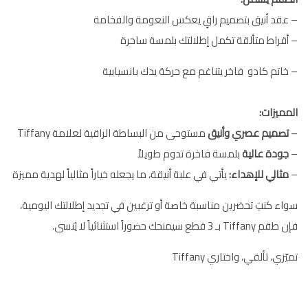
– عقد أنيق بتصميم راقٍ يعكس النعومة والفخامة
– أقراط متألقة تكمل إطلالتك بلمسة ساحرة
– خاتم كادو فاخر يتناغم مع حركة يدك بانسيابية
المميزات:
–
تصميم عصري وأنيق
مستوحى من البساطة الراقية لعلامة Tiffany
–
جودة عالية
بلمسة فاخرة تدوم طويلاً
–
مثالي للإهداء:
يأتي في علبة أنيقة، ما يجعله خياراً مثالياً لهدية مميزة
سواء كنتِ تحضرين مناسبة خاصة أو ترغبين في تجديد إطلالتك اليومية،
فإن طقم Tiffany بـ 3 قطع سيمنحك حضوراً استثنائياً لا يُنسى.
تميّزي، تألقي، واختاري Tiffany