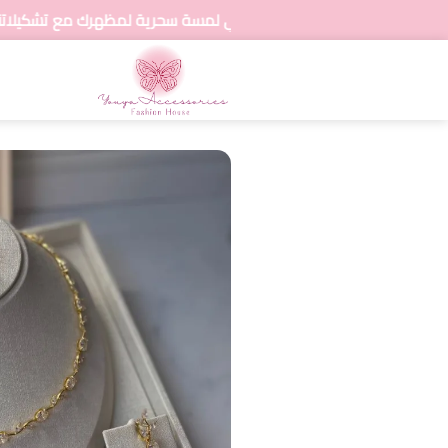
💍 أضيفي لمسة سحرية لمظهرك مع تشكيلاتنا المتنوعة من المجوه