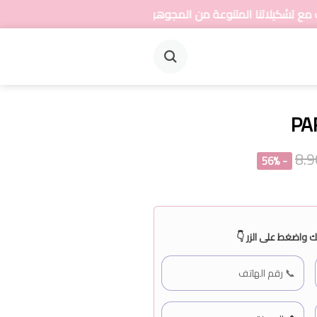
ة من المجوهرات 💍
PAR
- 56%
 واضغط على الزر 👇