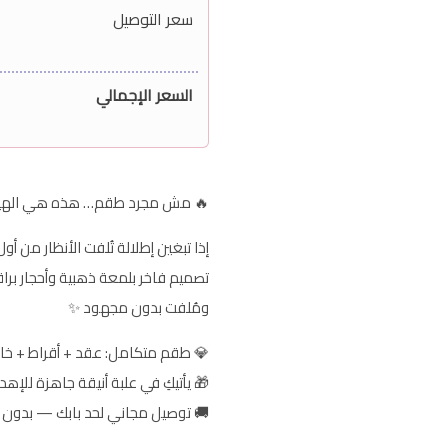
سعر التوصيل
السعر الإجمالي
🔥 مش مجرد طقم… هذه هي الهيبة
إذا تبغين إطلالة تُلفت الأنظار من أ
تصميم فاخر بلمعة ذهبية وأحجار ب
ومُلفت بدون مجهود ✨
💎 طقم متكامل: عقد + أقراط + خات
🎁 يأتيكِ في علبة أنيقة جاهزة للإه
🚚 توصيل مجاني لحد بابك — بدون 