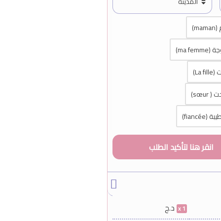
ma)
ma fem)
La f)
 sœur)
fiancée)
د.ج
1