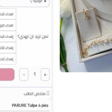
اهداء للام (man
اهداء للزوجة (me
لمن تريد ان تهدي؟
إهداء البنت (ille
إهداء للأخت (
إهداء للخطيبة (
1
-
+
ملخص الطلب
PARURE Tulipe 4 pies