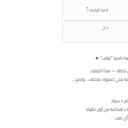
اختيار الولاية 👇
د.ج
 باسم “توليب” 🔥
ول لحظة — هذا اختيارك.
راقة يخلي حضورك مختلف… واضح…
م + سوار
داء (فخامة من أول نظرة)
أي تعب