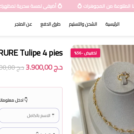
رات 💍
💍 أضيفي لمسة سحرية لمظهرك مع تشكيلاتنا المتنوع
الرئيسية
الشحن والتسليم
طرق الدفع
عن المتجر
URE Tulipe 4 pies
تخفيض -56%
د.ج
3.900,00
د.ج
8.900,00
👇 ادخل معلوماتك