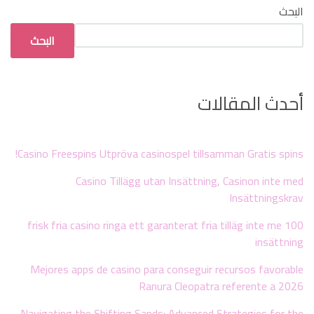
البحث
البحث
أحدث المقالات
Casino Freespins Utpröva casinospel tillsamman Gratis spins!
Casino Tillägg utan Insättning, Casinon inte med
Insättningskrav
100 frisk fria casino ringa ett garanterat fria tilläg inte me
insättning
Mejores apps de casino para conseguir recursos favorable
Ranura Cleopatra referente a 2026
Navigating the Shifting Sands: Advanced Strategies for the