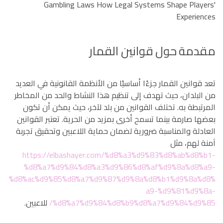
Gambling Laws How Legal Systems Shape Players'
Experiences
مقدمة حول قوانين القمار
تعد قوانين القمار جزءًا أساسيًا من الأنظمة القانونية في العديد
من البلدان، حيث تهدف إلى تنظيم هذا النشاط والحد من المخاطر
المرتبطة به. تختلف القوانين من بلد لآخر، حيث يمكن أن تكون
بعضها صارمة بينما تسمح أخرى بمزيد من الحرية. تعتبر القوانين
العادلة والمناسبة ضرورية لضمان حماية اللاعبين وتحقيق تجربة
آمنة لهم، مثل
https://elbashayer.com/%d8%a3%d9%83%d8%ab%d8%b1-
%d8%a7%d9%84%d8%a3%d9%86%d8%af%d9%8a%d8%a9-
%d8%ac%d9%85%d8%a7%d9%87%d9%8a%d8%b1%d9%8a%d8%
a9-%d9%81%d9%8a-
%d8%a7%d9%84%d8%b9%d8%a7%d9%84%d9%85/
للاعبين.